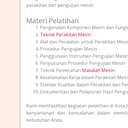
perakitan dan pengujian mesin.
Materi Pelatihan
Pengenalan Komponen Mesin dan Fungs
Teknik Perakitan Mesin
Alat dan Peralatan untuk Perakitan Mesi
Prosedur Pengujian Mesin
Penggunaan Instrumen Pengujian Mesi
Penyusunan Prosedur Pengujian Mesin
Teknik Pemecahan
Masalah Mesin
Keselamatan Kerja dalam Perakitan Mesi
Standar Kualitas dalam Perakitan dan Pe
Dokumentasi dan Pelaporan Hasil Pengu
Kami memfasilitasi kegiatan pelatihan di Kot
kenyamanan dan kemudahan dalam memilih 
kebutuhan Anda.