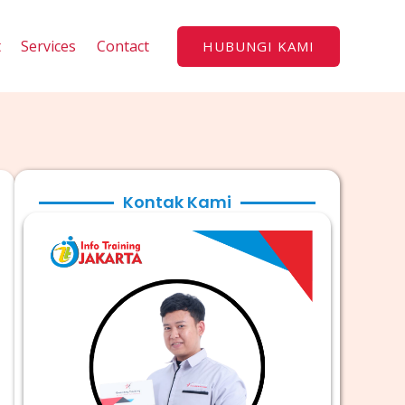
t
Services
Contact
HUBUNGI KAMI
Kontak Kami