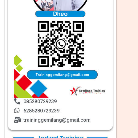
085280729239
6285280729239
traininggemilang@gmail.com
Jadwal Training