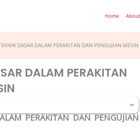
Home
Abou
TEKNIK DASAR DALAM PERAKITAN DAN PENGUJIAN MESIN
ASAR DALAM PERAKITAN
SIN
DALAM PERAKITAN DAN PENGUJIAN