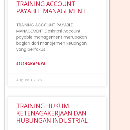
TRAINING ACCOUNT
PAYABLE MANAGEMENT
TRAINING ACCOUNT PAYABLE
MANAGEMENT Deskripsi Account
payable management merupakan
bagian dari manajemen keuangan
yang berfokus
SELENGKAPNYA
August 3, 2026
TRAINING HUKUM
ext
KETENAGAKERJAAN DAN
HUBUNGAN INDUSTRIAL