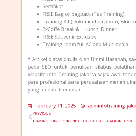
Sertifikat
FREE Bag or bagpack (Tas Training)
Training Kit (Dokumentasi photo, Blockno
2xCoffe Break & 1 Lunch, Dinner
FREE Souvenir Exclusive
Training room full AC and Multimedia
* Artikel diatas ditulis oleh Ummi Hasanah, sa
pada SEO untuk penulisan silabus pelatihan/
website Info Training Jakarta sejak awal tah
para profesional serta perusahaan menemukan 
yang mudah ditemukan.
February 11, 2025
adminfotraining-jaka
Prev
PREVIOUS
TRAINING TEKNIK PENGENDALIAN KUALITAS PADA KONSTRUKSI