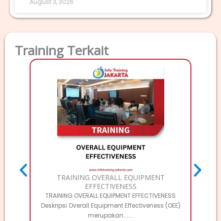
August 3, 2026
Training Terkait
T
TRAINI
Deskri
TRAINING OVERALL EQUIPMENT
EFFECTIVENESS
TRAINING OVERALL EQUIPMENT EFFECTIVENESS
Deskripsi Overall Equipment Effectiveness (OEE)
merupakan.......