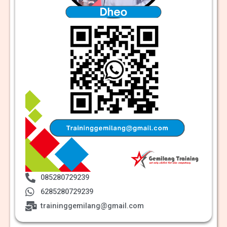
085280729239
6285280729239
traininggemilang@gmail.com