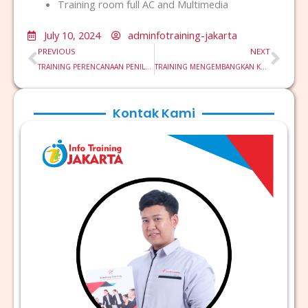
Training room full AC and Multimedia
July 10, 2024
adminfotraining-jakarta
Prev
Nex
PREVIOUS
NEXT
TRAINING PERENCANAAN PENILAIAN KINERJA
TRAINING MENGEMBANGKAN KEMAMPUAN BERPIKIR KRITIS
Kontak Kami