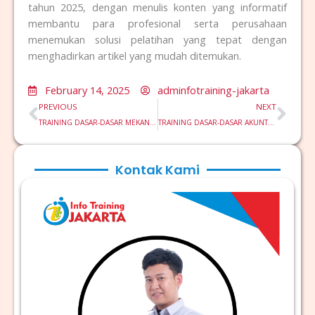
tahun 2025, dengan menulis konten yang informatif
membantu para profesional serta perusahaan
menemukan solusi pelatihan yang tepat dengan
menghadirkan artikel yang mudah ditemukan.
February 14, 2025
adminfotraining-jakarta
Prev
Nex
PREVIOUS
NEXT
TRAINING DASAR-DASAR MEKANIKA FLUIDA DALAM SISTEM MESIN
TRAINING DASAR-DASAR AKUNTANSI MANAJERIAL UNTUK KEPUTUSAN KEUANGAN
Kontak Kami