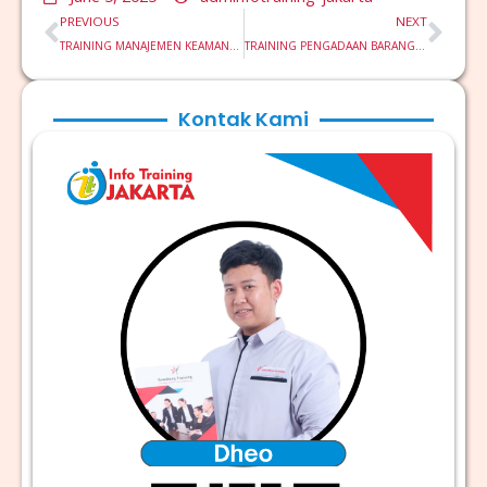
Prev
Nex
PREVIOUS
NEXT
TRAINING MANAJEMEN KEAMANAN PROSES DALAM SISTEM KILANG MINYAK
TRAINING PENGADAAN BARANG DAN JASA DENGAN FOKUS PADA PENGELOLAAN PEMASOK DALAM PROYEK
Kontak Kami