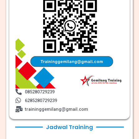
085280729239
6285280729239
traininggemilang@gmail.com
Jadwal Training