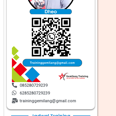
085280729239
6285280729239
traininggemilang@gmail.com
Jadwal Training