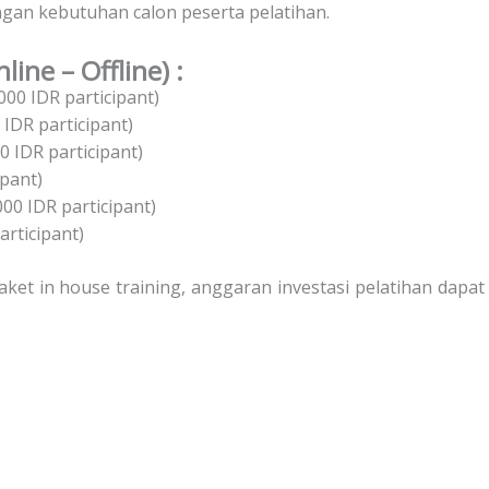
engan kebutuhan calon peserta pelatihan.
line – Offline) :
00 IDR participant)
 IDR participant)
0 IDR participant)
ipant)
000 IDR participant)
rticipant)
et in house training, anggaran investasi pelatihan dapat