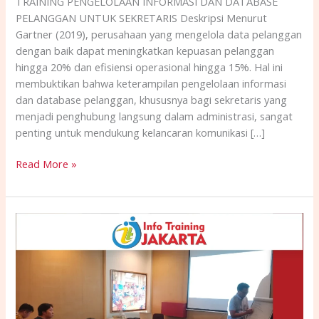
TRAINING PENGELOLAAN INFORMASI DAN DATABASE
PELANGGAN UNTUK SEKRETARIS Deskripsi Menurut
Gartner (2019), perusahaan yang mengelola data pelanggan
dengan baik dapat meningkatkan kepuasan pelanggan
hingga 20% dan efisiensi operasional hingga 15%. Hal ini
membuktikan bahwa keterampilan pengelolaan informasi
dan database pelanggan, khususnya bagi sekretaris yang
menjadi penghubung langsung dalam administrasi, sangat
penting untuk mendukung kelancaran komunikasi […]
Read More »
TRAINING
AUDIT
KINERJA
DAN
PENILAIAN
ORGANISASI
PEMERINTAH