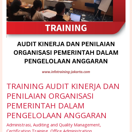
DALAM
PENGELOLAAN
ANGGARAN
TRAINING AUDIT KINERJA DAN
PENILAIAN ORGANISASI
PEMERINTAH DALAM
PENGELOLAAN ANGGARAN
Administrasi
,
Auditing and Quality Management
,
Certification Training
,
Office Administration