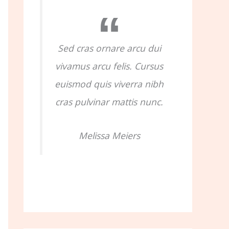
o
r
:
Sed cras ornare arcu dui
vivamus arcu felis. Cursus
euismod quis viverra nibh
cras pulvinar mattis nunc.
Melissa Meiers