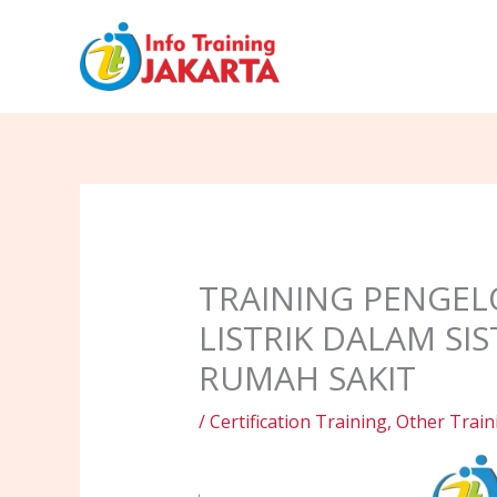
Skip
to
content
TRAINING PENGE
LISTRIK DALAM SI
RUMAH SAKIT
/
Certification Training
,
Other Train