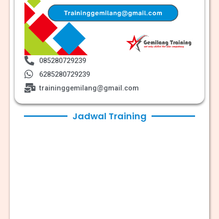
085280729239
6285280729239
traininggemilang@gmail.com
Jadwal Training