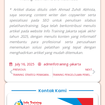
* Artikel diatas ditulis oleh Ahmad Zuhdi Abhista,
saya seorang content writer dan copywriter serta
spesialisasi pada SEO untuk penulisan silabus
pelatihan/training. Saya telah berkontribusi menulis
artikel pada website Info Training Jakarta sejak akhir
tahun 2025, dengan menulis konten yang informatif
membantu para profesional serta perusahaan
menemukan solusi pelatihan yang tepat dengan
menghadirkan artikel yang mudah ditemukan.
July 16, 2025
adminfotraining-jakarta
Prev
Nex
PREVIOUS
NEXT
TRAINING STRATEGI PEMASARAN UNTUK PRODUK TEKNOLOGI DAN INOVASI
TRAINING PENGELOLAAN PEMELIHARAAN LISTRIK DALAM SISTEM LISTRIK GEDUNG RUMAH SAKIT
Kontak Kami