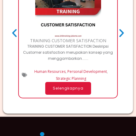
Elec
TRAINING CUSTOMER SATISFACTION
TRAINING CUSTOMER SATISFACTION Deskripsi
Customer satisfaction merupakan konsep yang
menggambarkan.......
Human Resources
,
Personal Development
,
Strategic Planning
Selengkapnya