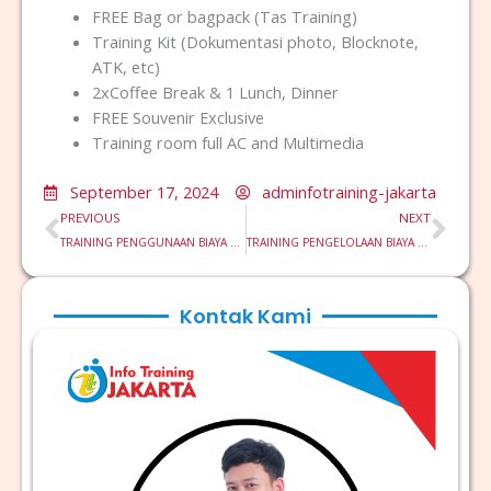
FREE Bag or bagpack (Tas Training)
Training Kit (Dokumentasi photo, Blocknote,
ATK, etc)
2xCoffee Break & 1 Lunch, Dinner
FREE Souvenir Exclusive
Training room full AC and Multimedia
September 17, 2024
adminfotraining-jakarta
Prev
Nex
PREVIOUS
NEXT
TRAINING PENGGUNAAN BIAYA UNTUK PENILAIAN MANAJEMEN
TRAINING PENGELOLAAN BIAYA DALAM E-COMMERCE
Kontak Kami