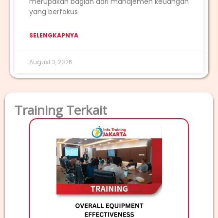
merupakan bagian dari manajemen keuangan
yang berfokus
SELENGKAPNYA
August 3, 2026
Training Terkait
T
TRAINI
Deskri