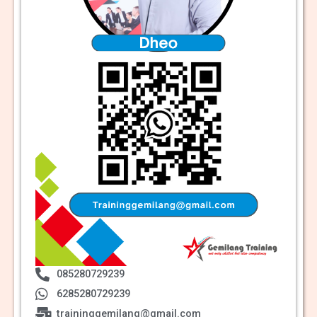
085280729239
6285280729239
traininggemilang@gmail.com