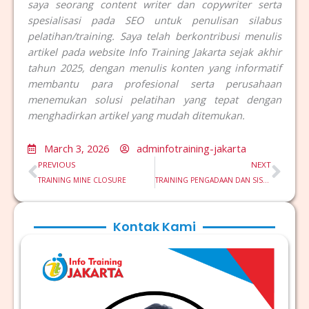
saya seorang content writer dan copywriter serta
spesialisasi pada SEO untuk penulisan silabus
pelatihan/training. Saya telah berkontribusi menulis
artikel pada website Info Training Jakarta sejak akhir
tahun 2025, dengan menulis konten yang informatif
membantu para profesional serta perusahaan
menemukan solusi pelatihan yang tepat dengan
menghadirkan artikel yang mudah ditemukan.
March 3, 2026
adminfotraining-jakarta
Prev
Nex
PREVIOUS
NEXT
TRAINING MINE CLOSURE
TRAINING PENGADAAN DAN SISTEM PEMBELIAN BERKELANJUTAN
Kontak Kami