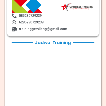
085280729239
6285280729239
traininggemilang@gmail.com
Jadwal Training