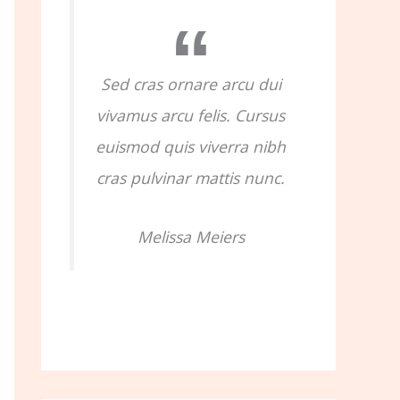
o
r
:
Sed cras ornare arcu dui
vivamus arcu felis. Cursus
euismod quis viverra nibh
cras pulvinar mattis nunc.
Melissa Meiers