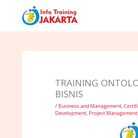
Skip
to
content
TRAINING ONTOLO
BISNIS
/
Business and Management
,
Certif
Development
,
Project Management