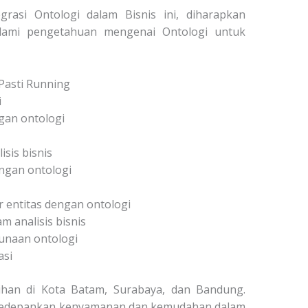
grasi Ontologi dalam Bisnis ini, diharapkan
alami pengetahuan mengenai Ontologi untuk
Pasti Running
i
an ontologi
isis bisnis
ngan ontologi
entitas dengan ontologi
 analisis bisnis
unaan ontologi
asi
tihan di Kota Batam, Surabaya, dan Bandung.
gedepankan kenyamanan dan kemudahan dalam