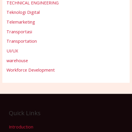
TECHNICAL ENGINEERING
Teknologi Digital
Telemarketing
Transportasi
Transportation
UI/UX
warehouse
Workforce Development
Quick Links
Introduction