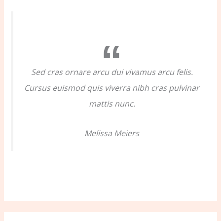
h
f
o
r
:
Sed cras ornare arcu dui vivamus arcu felis.
Cursus euismod quis viverra nibh cras pulvinar
mattis nunc.
Melissa Meiers