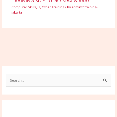
TRAINING 3D STUDIO MAX & VRAY
Computer Skills
,
IT
,
Other Training
/ By
adminfotraining-
jakarta
S
e
a
r
c