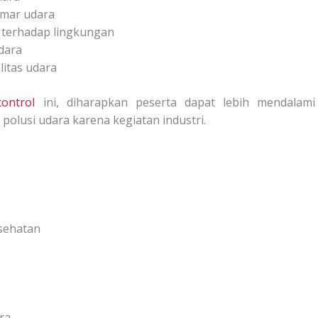
emar udara
terhadap lingkungan
dara
itas udara
ontrol
ini, diharapkan peserta dapat lebih mendalami
lusi udara karena kegiatan industri.
sehatan
s
ra