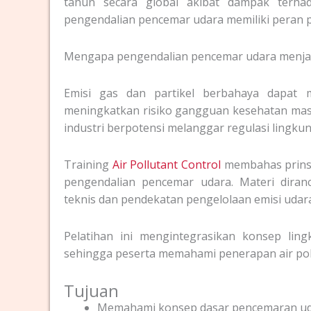
tahun secara global akibat dampak terha
pengendalian pencemar udara memiliki peran 
Mengapa pengendalian pencemar udara menjadi 
Emisi gas dan partikel berbahaya dapat m
meningkatkan risiko gangguan kesehatan masya
industri berpotensi melanggar regulasi ling
Training
Air Pollutant Control
membahas prinsi
pengendalian pencemar udara. Materi dir
teknis dan pendekatan pengelolaan emisi udar
Pelatihan ini mengintegrasikan konsep ling
sehingga peserta memahami penerapan air pollu
Tujuan
Memahami konsep dasar pencemaran u