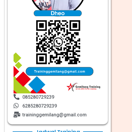
085280729239
6285280729239
traininggemilang@gmail.com
Jadwal Training