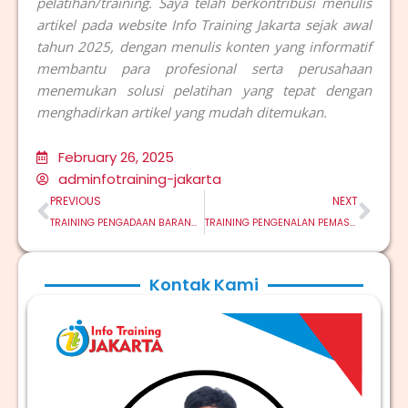
pelatihan/training. Saya telah berkontribusi menulis
artikel pada website Info Training Jakarta sejak awal
tahun 2025, dengan menulis konten yang informatif
membantu para profesional serta perusahaan
menemukan solusi pelatihan yang tepat dengan
menghadirkan artikel yang mudah ditemukan.
February 26, 2025
adminfotraining-jakarta
Prev
Nex
PREVIOUS
NEXT
TRAINING PENGADAAN BARANG DAN JASA BERBASIS E-PROCUREMENT
TRAINING PENGENALAN PEMASARAN DIGITAL UNTUK PEMULA
Kontak Kami