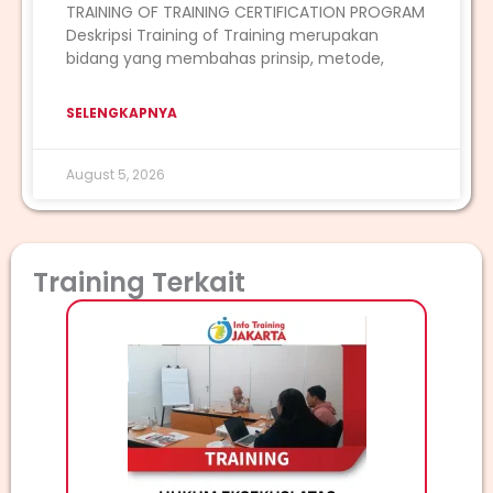
TRAINING OF TRAINING CERTIFICATION PROGRAM
Deskripsi Training of Training merupakan
bidang yang membahas prinsip, metode,
SELENGKAPNYA
August 5, 2026
Training Terkait
TR
TRAI
Custom
mengg
terha
yang 
Ameri