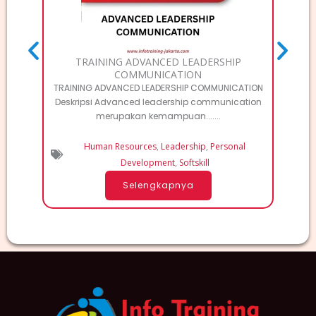
TRAINING ADVANCED LEADERSHIP
COMMUNICATION
TRAINING ADVANCED LEADERSHIP COMMUNICATION
Deskripsi Advanced leadership communication
merupakan kemampuan.......
Human Resources
,
Leadership
,
Personal
Development
,
Softskill
Selengkapnya