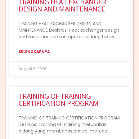
TRAINING HEAT EXCHANGER
DESIGN AND MAINTENANCE
TRAINING HEAT EXCHANGER DESIGN AND
MAINTENANCE Deskripsi Heat exchanger design
and maintenance merupakan bidang teknik
SELENGKAPNYA
August 6, 2026
TRAINING OF TRAINING
CERTIFICATION PROGRAM
TRAINING OF TRAINING CERTIFICATION PROGRAM
Deskripsi Training of Training merupakan
bidang yang membahas prinsip, metode,