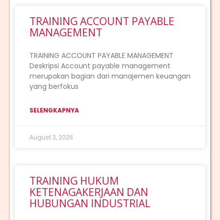
TRAINING ACCOUNT PAYABLE
MANAGEMENT
TRAINING ACCOUNT PAYABLE MANAGEMENT
Deskripsi Account payable management
merupakan bagian dari manajemen keuangan
yang berfokus
SELENGKAPNYA
August 3, 2026
TRAINING HUKUM
KETENAGAKERJAAN DAN
HUBUNGAN INDUSTRIAL