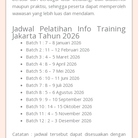
maupun praktisi, sehingga peserta dapat memperoleh
wawasan yang lebih luas dan mendalam.
Jadwal Pelatihan Info Training
Jakarta Tahun 2026
Batch 1 : 7 – 8 Januari 2026
Batch 2 : 11 – 12 Februari 2026
Batch 3 : 4 – 5 Maret 2026
Batch 4 : 8 – 9 April 2026
Batch 5 : 6 – 7 Mei 2026
Batch 6 : 10 – 11 Juni 2026
Batch 7 : 8 – 9 Juli 2026
Batch 8 : 5 – 6 Agustus 2026
Batch 9 : 9 – 10 September 2026
Batch 10 : 14 – 15 Oktober 2026
Batch 11 : 4 – 5 November 2026
Batch 12 : 2 – 3 Desember 2026
Catatan : jadwal tersebut dapat disesuaikan dengan