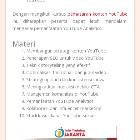
Dengan mengikuti kursus
pemasaran konten YouTube
ini, diharapkan peserta dapat lebih mendalami
mengenai pemanfaatan YouTube Analytics.
Materi
Membangun strategi konten YouTube
Penerapan SEO untuk video YouTube
Teknik storytelling yang efektif
Optimalisasi thumbnail dan judul video
Strategi upload dan konsistensi jadwal
Meningkatkan interaksi melalui CTA
Manajemen komunitas di YouTube
Pemanfaatan YouTube Analytics
Kolaborasi dan influencer marketing
Studi kasus kanal YouTube sukses