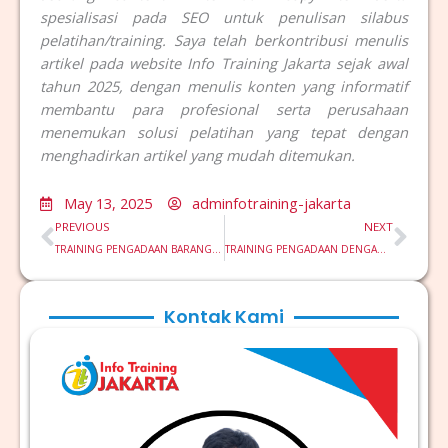
spesialisasi pada SEO untuk penulisan silabus
pelatihan/training. Saya telah berkontribusi menulis
artikel pada website Info Training Jakarta sejak awal
tahun 2025, dengan menulis konten yang informatif
membantu para profesional serta perusahaan
menemukan solusi pelatihan yang tepat dengan
menghadirkan artikel yang mudah ditemukan.
May 13, 2025
adminfotraining-jakarta
Prev
Nex
PREVIOUS
NEXT
TRAINING PENGADAAN BARANG DAN JASA UNTUK PROYEK INFRASTRUKTUR DIGITAL
TRAINING PENGADAAN DENGAN FOKUS PADA PEMBELIAN BARANG DAN JASA BERKELANJUTAN
Kontak Kami