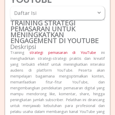
Daftar Isi
TRAINING STRATEGI
PEMASARAN UNTUK
MENINGKATKAN
ENGAGEMENT DI YOUTUBE
Deskripsi
Training
strategi pemasaran di YouTube
ini
menghadirkan strategi-strategi praktis dan kreatif
yang terbukti efektif untuk meningkatkan interaksi
audiens di platform YouTube. Peserta akan
mempelajari bagaimana mengoptimalkan konten,
memanfaatkan fitur-fitur YouTube, dan
mengembangkan pendekatan pemasaran digital yang
mampu mendorong like, komentar, share, hingga
peningkatan jumlah subscriber. Pelatihan ini dirancang
untuk menjawab kebutuhan para profesional dan
pelaku usaha dalam membangun kanal YouTube yang