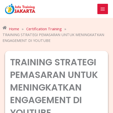
Skip
to
content
Home
»
Certification Training
»
TRAINING STRATEGI PEMASARAN UNTUK MENINGKATKAN
ENGAGEMENT DI YOUTUBE
TRAINING STRATEGI
PEMASARAN UNTUK
MENINGKATKAN
ENGAGEMENT DI
YOUTUBE