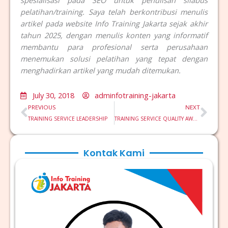
spesialisasi pada SEO untuk penulisan silabus
pelatihan/training. Saya telah berkontribusi menulis
artikel pada website Info Training Jakarta sejak akhir
tahun 2025, dengan menulis konten yang informatif
membantu para profesional serta perusahaan
menemukan solusi pelatihan yang tepat dengan
menghadirkan artikel yang mudah ditemukan.
July 30, 2018
adminfotraining-jakarta
Prev
Nex
PREVIOUS
NEXT
TRAINING SERVICE LEADERSHIP
TRAINING SERVICE QUALITY AWARENESS
Kontak Kami