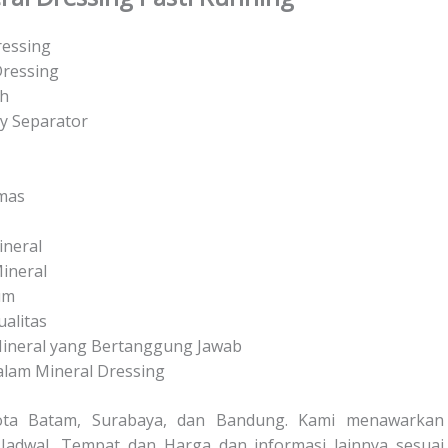
ressing
Dressing
ih
y Separator
Emas
ineral
ineral
um
alitas
Mineral yang Bertanggung Jawab
alam Mineral Dressing
 Kota Batam, Surabaya, dan Bandung. Kami menawarkan
adwal, Tempat dan Harga dan informasi lainnya sesuai