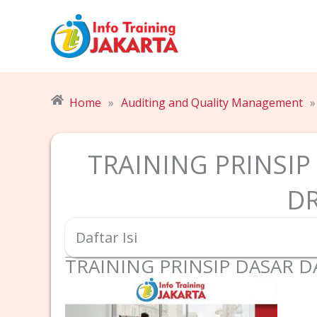
Skip
to
content
Home
»
Auditing and Quality Management
»
TRAINING PRINSI
D
Daftar Isi
TRAINING PRINSIP DASAR 