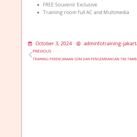
FREE Souvenir Exclusive
Training room full AC and Multimedia
October 3, 2024
adminfotraining-jakart
Prev
PREVIOUS
TRAINING PERENCANAAN SDM DAN PENGEMBANGAN TIM TAM