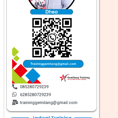
085280729239
6285280729239
traininggemilang@gmail.com
Jadwal Training