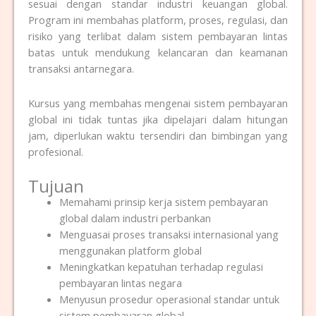
sesuai dengan standar industri keuangan global.
Program ini membahas platform, proses, regulasi, dan
risiko yang terlibat dalam sistem pembayaran lintas
batas untuk mendukung kelancaran dan keamanan
transaksi antarnegara.
Kursus yang membahas mengenai sistem pembayaran
global
ini tidak tuntas jika dipelajari dalam hitungan
jam, diperlukan waktu tersendiri dan bimbingan yang
profesional.
Tujuan
Memahami prinsip kerja sistem pembayaran
global dalam industri perbankan
Menguasai proses transaksi internasional yang
menggunakan platform global
Meningkatkan kepatuhan terhadap regulasi
pembayaran lintas negara
Menyusun prosedur operasional standar untuk
sistem pembayaran global