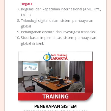
negara
Regulasi dan kepatuhan internasional (AML, KYC,
FATF)
Teknologi digital dalam sistem pembayaran
global
Penanganan dispute dan investigasi transaksi
Studi kasus implementasi sistem pembayaran
global di bank