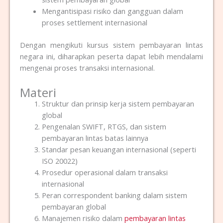
Mengantisipasi risiko dan gangguan dalam
proses settlement internasional
Dengan mengikuti kursus sistem pembayaran lintas
negara ini, diharapkan peserta dapat lebih mendalami
mengenai proses transaksi internasional.
Materi
Struktur dan prinsip kerja sistem pembayaran
global
Pengenalan SWIFT, RTGS, dan sistem
pembayaran lintas batas lainnya
Standar pesan keuangan internasional (seperti
ISO 20022)
Prosedur operasional dalam transaksi
internasional
Peran correspondent banking dalam sistem
pembayaran global
Manajemen risiko dalam
pembayaran lintas