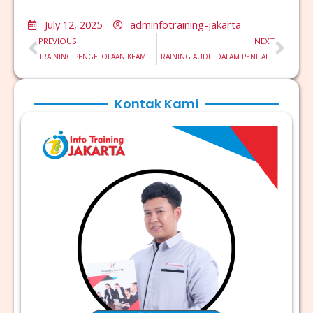
July 12, 2025
adminfotraining-jakarta
Prev
Nex
PREVIOUS
NEXT
TRAINING PENGELOLAAN KEAMANAN DAN PERLINDUNGAN DATA UNTUK KORPORASI
TRAINING AUDIT DALAM PENILAIAN KINERJA PROYEK INFRASTRUKTUR DAN TEKNOLOGI
Kontak Kami