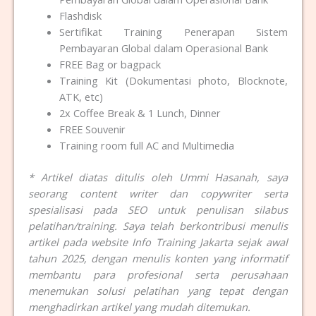
Flashdisk
Sertifikat Training Penerapan Sistem
Pembayaran Global dalam Operasional Bank
FREE Bag or bagpack
Training Kit (Dokumentasi photo, Blocknote,
ATK, etc)
2x Coffee Break & 1 Lunch, Dinner
FREE Souvenir
Training room full AC and Multimedia
* Artikel diatas ditulis oleh Ummi Hasanah, saya
seorang content writer dan copywriter serta
spesialisasi pada SEO untuk penulisan silabus
pelatihan/training. Saya telah berkontribusi menulis
artikel pada website Info Training Jakarta sejak awal
tahun 2025, dengan menulis konten yang informatif
membantu para profesional serta perusahaan
menemukan solusi pelatihan yang tepat dengan
menghadirkan artikel yang mudah ditemukan.