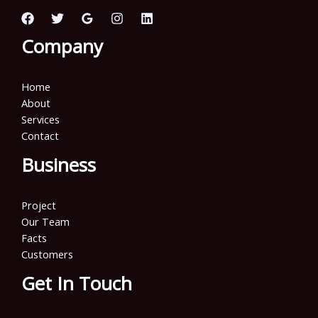
Company
Home
About
Services
Contact
Business
Project
Our Team
Facts
Customers
Get In Touch