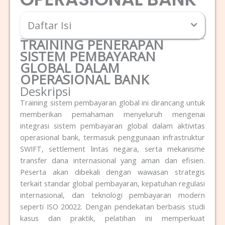
Daftar Isi
TRAINING PENERAPAN
SISTEM PEMBAYARAN
GLOBAL DALAM
OPERASIONAL BANK
Deskripsi
Training sistem pembayaran global ini dirancang untuk
memberikan pemahaman menyeluruh mengenai
integrasi sistem pembayaran global dalam aktivitas
operasional bank, termasuk penggunaan infrastruktur
SWIFT, settlement lintas negara, serta mekanisme
transfer dana internasional yang aman dan efisien.
Peserta akan dibekali dengan wawasan strategis
terkait standar global pembayaran, kepatuhan regulasi
internasional, dan teknologi pembayaran modern
seperti ISO 20022. Dengan pendekatan berbasis studi
kasus dan praktik, pelatihan ini memperkuat