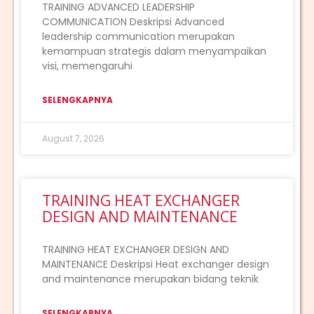
TRAINING ADVANCED LEADERSHIP
COMMUNICATION Deskripsi Advanced
leadership communication merupakan
kemampuan strategis dalam menyampaikan
visi, memengaruhi
SELENGKAPNYA
August 7, 2026
TRAINING HEAT EXCHANGER
DESIGN AND MAINTENANCE
TRAINING HEAT EXCHANGER DESIGN AND
MAINTENANCE Deskripsi Heat exchanger design
and maintenance merupakan bidang teknik
SELENGKAPNYA