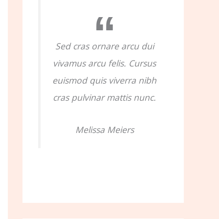
o
r
:
Sed cras ornare arcu dui
vivamus arcu felis. Cursus
euismod quis viverra nibh
cras pulvinar mattis nunc.
Melissa Meiers