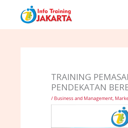
Skip
to
content
TRAINING PEMAS
PENDEKATAN BERB
/
Business and Management
,
Marke