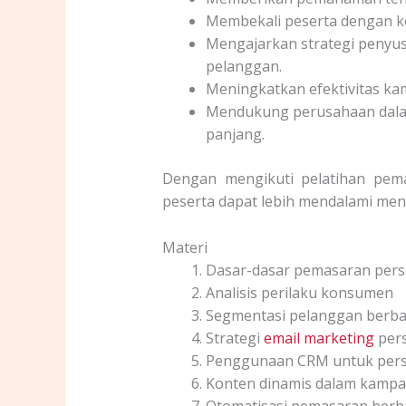
Membekali peserta dengan ke
Mengajarkan strategi penyu
pelanggan.
Meningkatkan efektivitas kam
Mendukung perusahaan dala
panjang.
Dengan mengikuti pelatihan pema
peserta dapat lebih mendalami meng
Materi
Dasar-dasar pemasaran perso
Analisis perilaku konsumen
Segmentasi pelanggan berba
Strategi
email marketing
pers
Penggunaan CRM untuk perso
Konten dinamis dalam kampan
Otomatisasi pemasaran berba