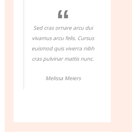
o
r
:
Sed cras ornare arcu dui
vivamus arcu felis. Cursus
euismod quis viverra nibh
cras pulvinar mattis nunc.
Melissa Meiers