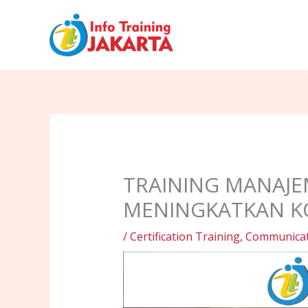
Skip
to
content
TRAINING MANAJE
MENINGKATKAN KO
/
Certification Training
,
Communicati