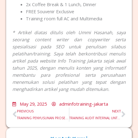
2x Coffee Break & 1 Lunch, Dinner
FREE Souvenir Exclusive
Training room full AC and Multimedia
* Artikel diatas ditulis oleh Ummi Hasanah, saya
seorang content writer dan copywriter serta
spesialisasi pada SEO untuk penulisan silabus
pelatihan/training. Saya telah berkontribusi menulis
artikel pada website Info Training Jakarta sejak awal
tahun 2025, dengan menulis konten yang informatif
membantu para profesional serta perusahaan
menemukan solusi pelatihan yang tepat dengan
menghadirkan artikel yang mudah ditemukan.
May 29, 2025
adminfotraining-jakarta
Prev
Nex
PREVIOUS
NEXT
TRAINING PENYUSUNAN PROSEDUR DAN KEBIJAKAN ANTI PENCUCIAN UANG DI BANK
TRAINING AUDIT INTERNAL UNTUK PERUSAHAAN TEKNOLOGI DAN STARTUPS