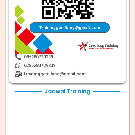
085280729239
6285280729239
traininggemilang@gmail.com
Jadwal Training