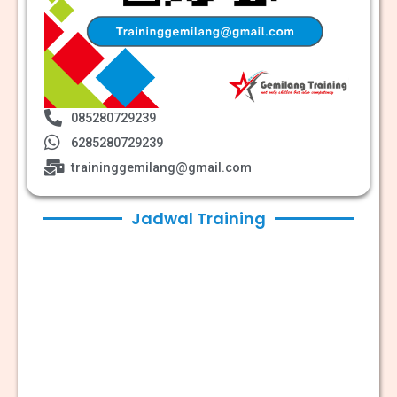
085280729239
6285280729239
traininggemilang@gmail.com
Jadwal Training