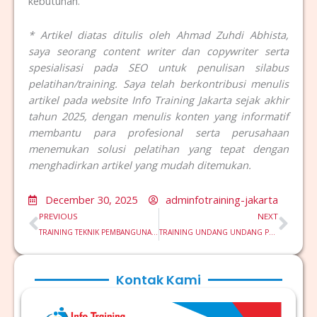
kebutuhan.
* Artikel diatas ditulis oleh Ahmad Zuhdi Abhista,
saya seorang content writer dan copywriter serta
spesialisasi pada SEO untuk penulisan silabus
pelatihan/training. Saya telah berkontribusi menulis
artikel pada website Info Training Jakarta sejak akhir
tahun 2025, dengan menulis konten yang informatif
membantu para profesional serta perusahaan
menemukan solusi pelatihan yang tepat dengan
menghadirkan artikel yang mudah ditemukan.
December 30, 2025
adminfotraining-jakarta
Prev
Nex
PREVIOUS
NEXT
TRAINING TEKNIK PEMBANGUNAN INFRASTRUKTUR LAUT
TRAINING UNDANG UNDANG PERTAMBANGAN MINERAL DAN BATUBARA
Kontak Kami