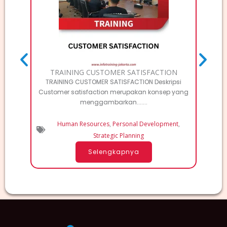
Deskri
Elec
TRAINING CUSTOMER SATISFACTION
TRAINING CUSTOMER SATISFACTION Deskripsi
Customer satisfaction merupakan konsep yang
menggambarkan.......
Human Resources
,
Personal Development
,
Strategic Planning
Selengkapnya