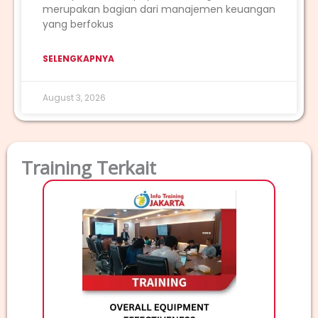
merupakan bagian dari manajemen keuangan
yang berfokus
SELENGKAPNYA
August 3, 2026
Training Terkait
T
TRAINI
Deskri