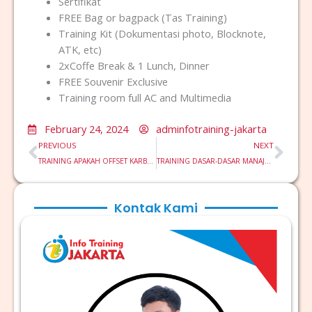
Sertifikat
FREE Bag or bagpack (Tas Training)
Training Kit (Dokumentasi photo, Blocknote,
ATK, etc)
2xCoffe Break & 1 Lunch, Dinner
FREE Souvenir Exclusive
Training room full AC and Multimedia
February 24, 2024
adminfotraining-jakarta
Prev
Nex
PREVIOUS
NEXT
TRAINING APAKAH OFFSET KARBON MEMBANTU MENGATASI PERUBAHAN IKLIM?
TRAINING DASAR-DASAR MANAJEMEN PEMELIHARAAN
Kontak Kami