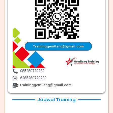
085280729239
6285280729239
traininggemilang@gmail.com
Jadwal Training