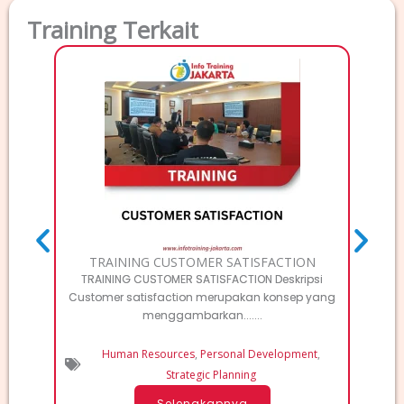
Training Terkait
TRAI
Deskri
Elec
TRAINING CUSTOMER SATISFACTION
TRAINING CUSTOMER SATISFACTION Deskripsi
Customer satisfaction merupakan konsep yang
menggambarkan.......
Human Resources
,
Personal Development
,
Strategic Planning
Selengkapnya