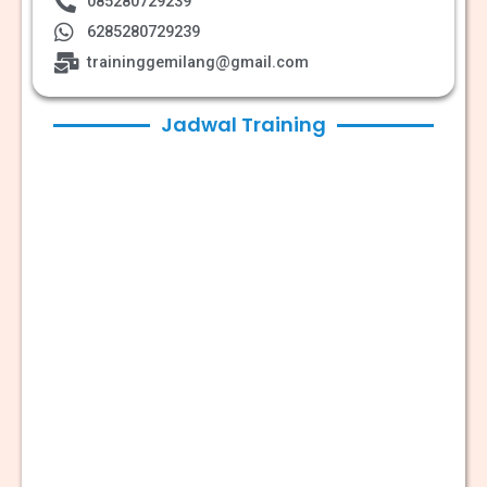
085280729239
6285280729239
traininggemilang@gmail.com
Jadwal Training