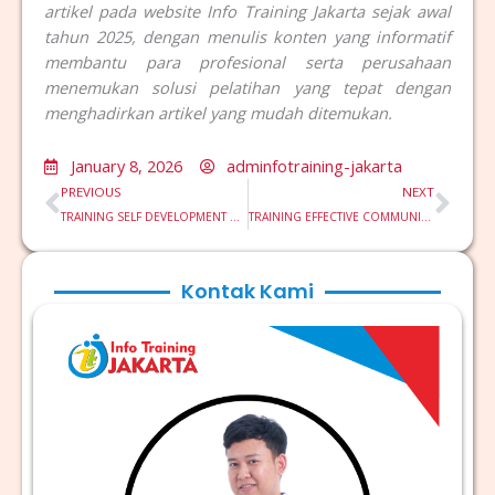
artikel pada website Info Training Jakarta sejak awal
tahun 2025, dengan menulis konten yang informatif
membantu para profesional serta perusahaan
menemukan solusi pelatihan yang tepat dengan
menghadirkan artikel yang mudah ditemukan.
January 8, 2026
adminfotraining-jakarta
Prev
Nex
PREVIOUS
NEXT
TRAINING SELF DEVELOPMENT UNTUK KARYAWAN
TRAINING EFFECTIVE COMMUNICATION BUSINESS
Kontak Kami