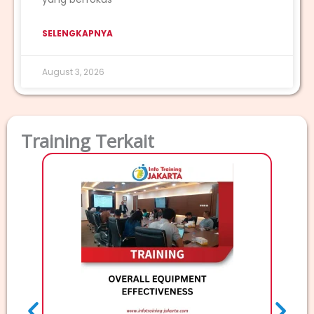
SELENGKAPNYA
August 3, 2026
Training Terkait
T
TRAINI
Deskri