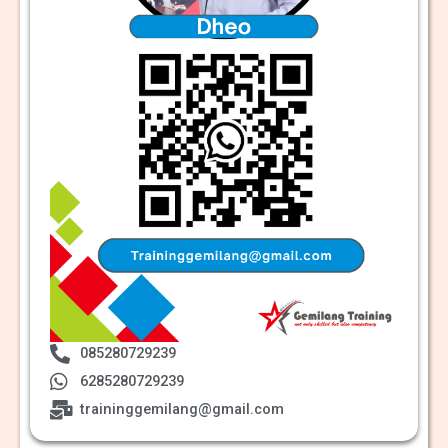
085280729239
6285280729239
traininggemilang@gmail.com