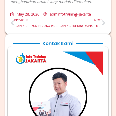
menghadirkan artikel yang mudah ditemukan.
May 28, 2026
adminfotraining-jakarta
Prev
Nex
PREVIOUS
NEXT
TRAINING HUKUM PERTANAHAN DAN PENYELESAIAN SENGKETA TANAH
TRAINING BUILDING MANAGEMENT AND MAINTENANCE
Kontak Kami