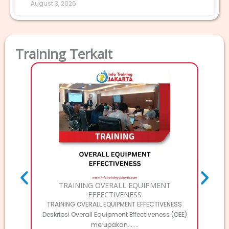
August 3, 2026
Training Terkait
T
TRAINI
Deskri
TRAINING OVERALL EQUIPMENT
EFFECTIVENESS
TRAINING OVERALL EQUIPMENT EFFECTIVENESS
Deskripsi Overall Equipment Effectiveness (OEE)
merupakan.......