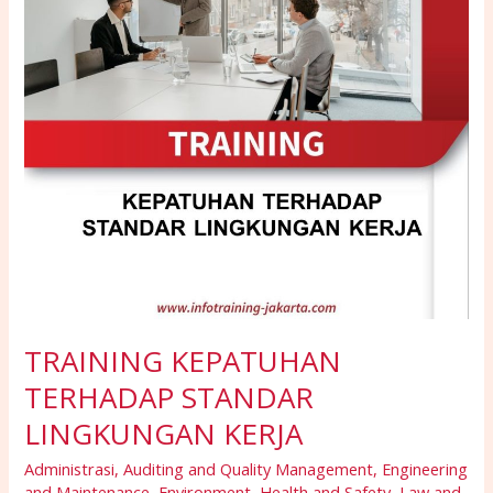
KERJA
TRAINING KEPATUHAN
TERHADAP STANDAR
LINGKUNGAN KERJA
Administrasi
,
Auditing and Quality Management
,
Engineering
and Maintenance
,
Environment
,
Health and Safety
,
Law and