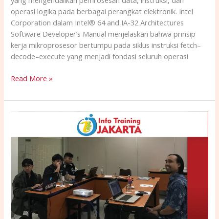
yang mengendalikan pemrosesan data, instruksi, dan
operasi logika pada berbagai perangkat elektronik. Intel
Corporation dalam Intel® 64 and IA-32 Architectures
Software Developer’s Manual menjelaskan bahwa prinsip
kerja mikroprosesor bertumpu pada siklus instruksi fetch–
decode–execute yang menjadi fondasi seluruh operasi
Read More »
TRAINING
PENGEMBANGAN
APLIKASI
DENGAN
JAVAFX