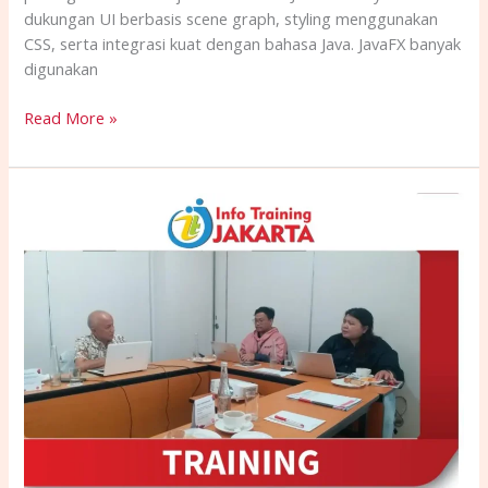
dukungan UI berbasis scene graph, styling menggunakan
CSS, serta integrasi kuat dengan bahasa Java. JavaFX banyak
digunakan
Read More »
TRAINING
ONLINE
IT
GOVERNANCE