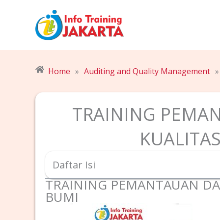
Skip
to
content
Home
»
Auditing and Quality Management
»
TRAINING PEMA
KUALITA
Daftar Isi
TRAINING PEMANTAUAN DA
BUMI