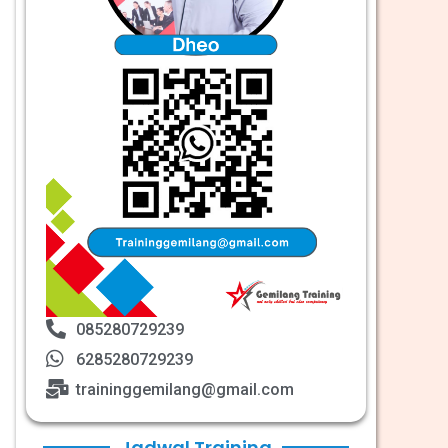
085280729239
6285280729239
traininggemilang@gmail.com
Jadwal Training