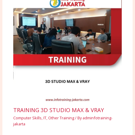
TRAINING 3D STUDIO MAX & VRAY
Computer Skills
,
IT
,
Other Training
/ By
adminfotraining-
jakarta