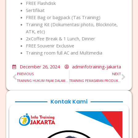
FREE Flashdisk
Sertifikat
FREE Bag or bagpack (Tas Training)
Training Kit (Dokumentasi photo, Blocknote,
ATK, etc)
2xCoffee Break & 1 Lunch, Dinner
FREE Souvenir Exclusive
Training room full AC and Multimedia
December 26, 2024
adminfotraining-jakarta
Prev
Nex
PREVIOUS
NEXT
TRAINING HUKUM PAJAK DALAM TRANSAKSI PERBANKAN
TRAINING PEMASARAN PRODUK LAYANAN PEMBIAYAAN DAN KREDIT PERBANKAN
Kontak Kami