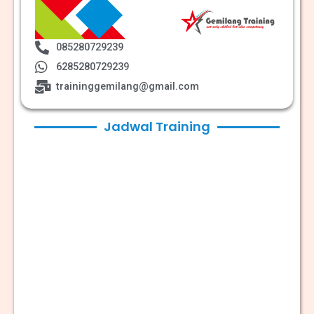
085280729239
6285280729239
traininggemilang@gmail.com
Jadwal Training