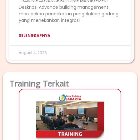
TRAINING ADVANCE BUILDING MANAGEMENT
Deskripsi Advance building management
merupakan pendekatan pengelolaan gedung
yang menekankan integrasi
SELENGKAPNYA
August 4, 2026
Training Terkait
TRAI
Deskri
Elec