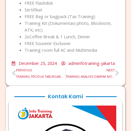
FREE Flashdisk
Sertifikat
FREE Bag or bagpack (Tas Training)
Training Kit (Dokumentasi photo, Blocknote,
ATK, etc)
2xCoffee Break & 1 Lunch, Dinner
FREE Souvenir Exclusive
Training room full AC and Multimedia
December 25, 2024
adminfotraining-jakarta
Prev
Nex
PREVIOUS
NEXT
TRAINING PRODUK TABUNGAN PENDIDIKAN DAN RENCANA DANA PENSIUN
TRAINING ANALISIS DAMPAK MONETER GLOBAL TERHADAP PERBANKAN
Kontak Kami