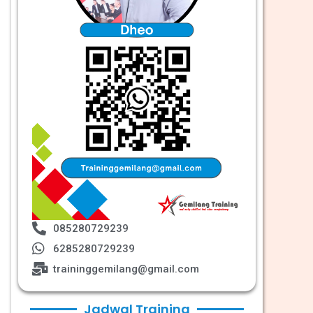
085280729239
6285280729239
traininggemilang@gmail.com
Jadwal Training