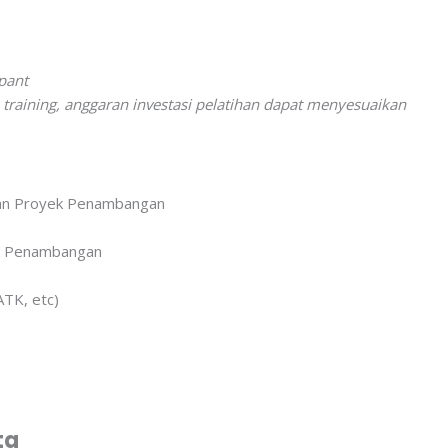
pant
raining, anggaran investasi pelatihan dapat menyesuaikan
akan Proyek Penambangan
yek Penambangan
ATK, etc)
ta