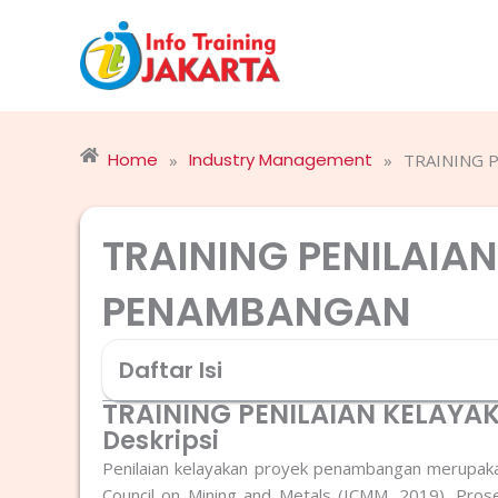
Skip
to
content
Home
Industry Management
»
»
TRAINING 
TRAINING PENILAIA
PENAMBANGAN
Daftar Isi
TRAINING PENILAIAN KELAY
Deskripsi
Penilaian kelayakan proyek penambangan merupakan 
Council on Mining and Metals (ICMM, 2019). Prose