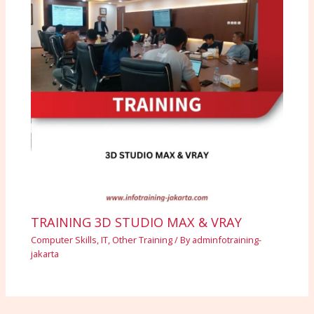
TRAINING 3D STUDIO MAX & VRAY
Computer Skills
,
IT
,
Other Training
/ By
adminfotraining-
jakarta