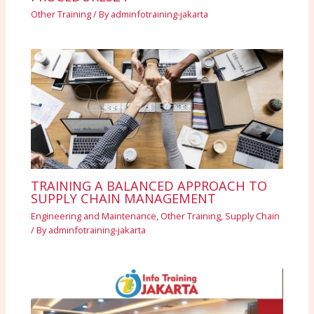
Other Training
/ By
adminfotraining-jakarta
TRAINING A BALANCED APPROACH TO
SUPPLY CHAIN MANAGEMENT
Engineering and Maintenance
,
Other Training
,
Supply Chain
/ By
adminfotraining-jakarta