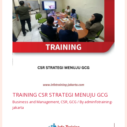
TRAINING CSR STRATEGI MENUJU GCG
Business and Management
,
CSR
,
GCG
/ By
adminfotraining-
jakarta