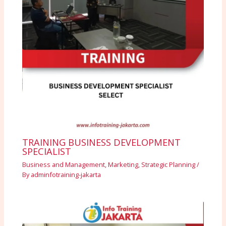
TRAINING BUSINESS DEVELOPMENT
SPECIALIST
Business and Management
,
Marketing
,
Strategic Planning
/
By
adminfotraining-jakarta