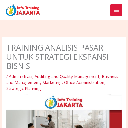
Skip
to
content
TRAINING ANALISIS PASAR
UNTUK STRATEGI EKSPANSI
BISNIS
/
Administrasi
,
Auditing and Quality Management
,
Business
and Management
,
Marketing
,
Office Administration
,
Strategic Planning