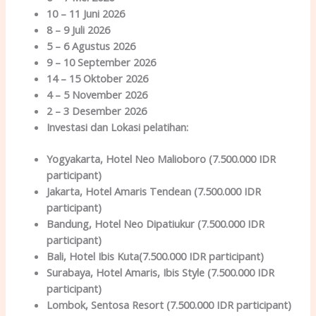
10 – 11 Juni 2026
8 – 9 Juli 2026
5 – 6 Agustus 2026
9 – 10 September 2026
14 – 15 Oktober 2026
4 – 5 November 2026
2 – 3 Desember 2026
Investasi dan Lokas
i
pelatihan
:
Yogyakarta
, Hotel Neo Malioboro (7.500.000 IDR
participant)
Jakarta
, Hotel Amaris Tendean (7.500.000 IDR
participant)
Bandung
, Hotel Neo Dipatiukur (7.500.000 IDR
participant)
Bali
, Hotel Ibis Kuta(7.500.000 IDR participant)
Surabaya
, Hotel Amaris, Ibis Style (7.500.000 IDR
participant)
Lombok
, Sentosa Resort (7.500.000 IDR participant)