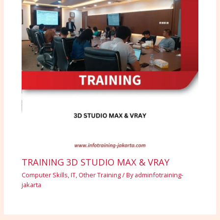
TRAINING 3D STUDIO MAX & VRAY
Computer Skills
,
IT
,
Other Training
/ By
adminfotraining-
jakarta