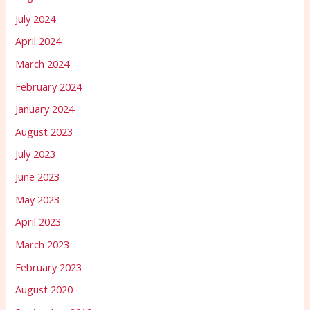
July 2024
April 2024
March 2024
February 2024
January 2024
August 2023
July 2023
June 2023
May 2023
April 2023
March 2023
February 2023
August 2020