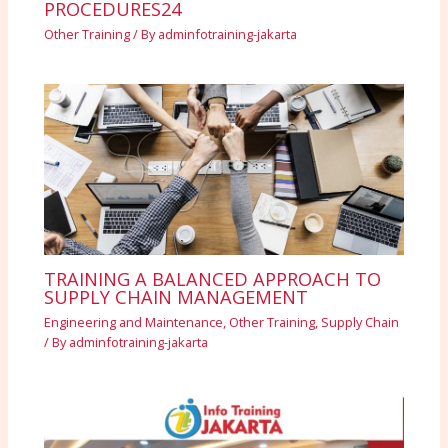
PROCEDURES24
Other Training
/ By
adminfotraining-jakarta
TRAINING A BALANCED APPROACH TO
SUPPLY CHAIN MANAGEMENT
Engineering and Maintenance
,
Other Training
,
Supply Chain
/ By
adminfotraining-jakarta