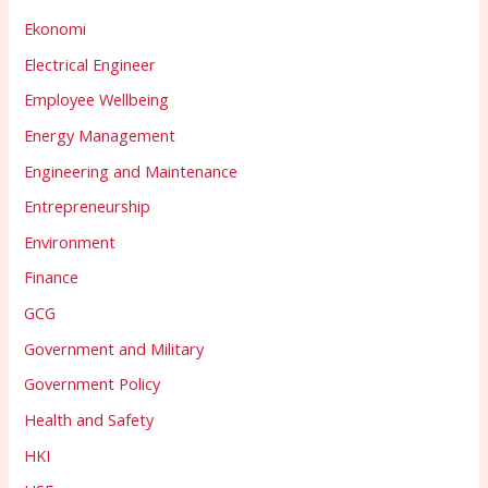
Ekonomi
Electrical Engineer
Employee Wellbeing
Energy Management
Engineering and Maintenance
Entrepreneurship
Environment
Finance
GCG
Government and Military
Government Policy
Health and Safety
HKI