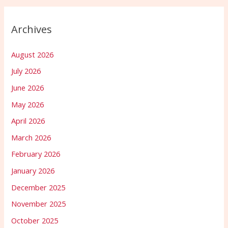
Archives
August 2026
July 2026
June 2026
May 2026
April 2026
March 2026
February 2026
January 2026
December 2025
November 2025
October 2025