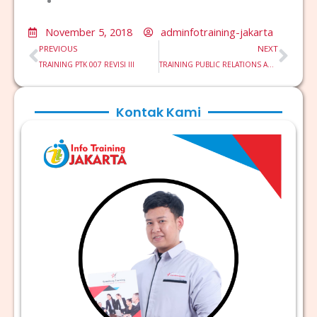
November 5, 2018
adminfotraining-jakarta
Prev
Nex
PREVIOUS
NEXT
TRAINING PTK 007 REVISI III
TRAINING PUBLIC RELATIONS AND CORPORATE COMMUNICATIONS
Kontak Kami