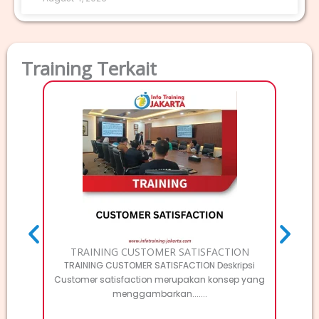
Training Terkait
TRAI
Deskri
Elec
TRAINING CUSTOMER SATISFACTION
TRAINING CUSTOMER SATISFACTION Deskripsi
Customer satisfaction merupakan konsep yang
menggambarkan.......