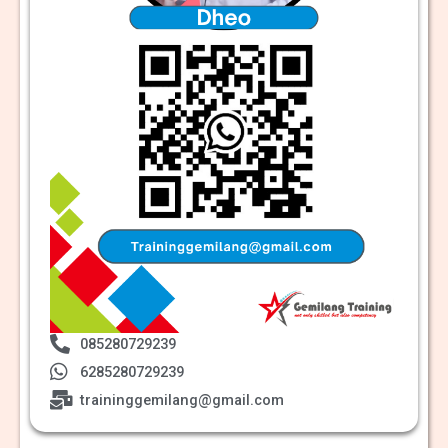
085280729239
6285280729239
traininggemilang@gmail.com