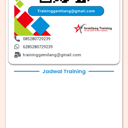
085280729239
6285280729239
traininggemilang@gmail.com
Jadwal Training