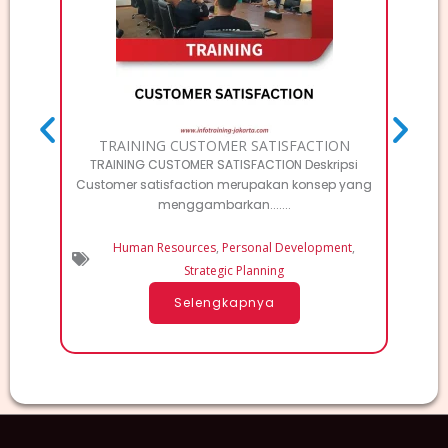
TRAINING CUSTOMER SATISFACTION
TRAINING CUSTOMER SATISFACTION Deskripsi
TRAI
Customer satisfaction merupakan konsep yang
Deskri
menggambarkan.......
Human Resources
,
Personal Development
,
Elec
Strategic Planning
Selengkapnya