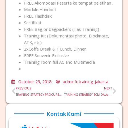
FREE Akomodasi Peserta ke tempat pelatihan .
Module Handout
FREE Flashdisk
Sertifikat
FREE Bag or bagpackers (Tas Training)
Training Kit (Dokumentasi photo, Blocknote,
ATK, etc)
2xCoffe Break & 1 Lunch, Dinner
FREE Souvenir Exclusive
Training room full AC and Multimedia
October 29, 2018
adminfotraining-jakarta
Prev
Nex
PREVIOUS
NEXT
TRAINING STRATEGY PROCUREMENT MANAGEMENT & VENDOR EVALUATION
TRAINING STRATEGY SCM DALAM PERUSAHAAN PERTAMBANGAN
Kontak Kami