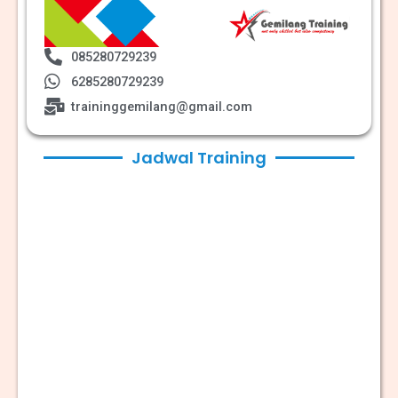
085280729239
6285280729239
traininggemilang@gmail.com
Jadwal Training