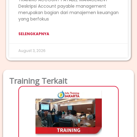
Deskripsi Account payable management
merupakan bagian dari manajemen keuangan
yang berfokus
SELENGKAPNYA
August 3, 2026
Training Terkait
T
TRAINI
Deskri