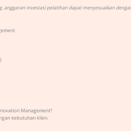
g, anggaran investasi pelatihan dapat menyesuaikan deng
agement
)
Innovation Management
?
engan kebutuhan klien.