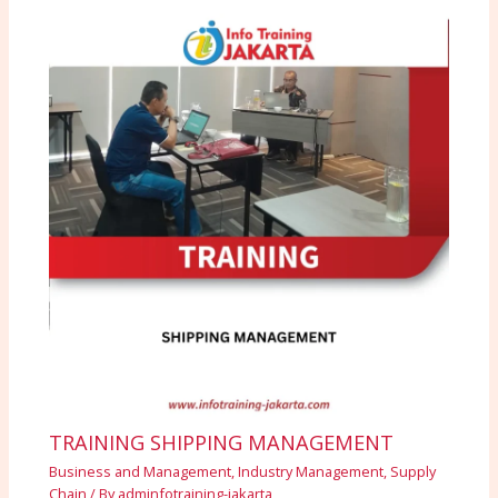
TRAINING SHIPPING MANAGEMENT
Business and Management
,
Industry Management
,
Supply
Chain
/ By
adminfotraining-jakarta