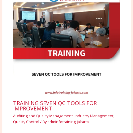
TRAINING SEVEN QC TOOLS FOR
IMPROVEMENT
Auditing and Quality Management
,
Industry Management
,
Quality Control
/ By
adminfotraining-jakarta