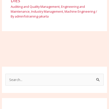
DIES
Auditing and Quality Management
,
Engineering and
Maintenance
,
Industry Management
,
Machine Engineering
/
By
adminfotraining-jakarta
S
e
a
r
c