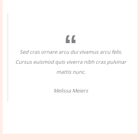
h
f
o
r
:
Sed cras ornare arcu dui vivamus arcu felis.
Cursus euismod quis viverra nibh cras pulvinar
mattis nunc.
Melissa Meiers