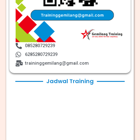
085280729239
6285280729239
traininggemilang@gmail.com
Jadwal Training