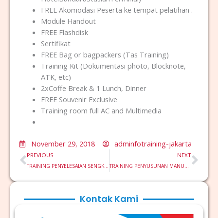
FREE Akomodasi Peserta ke tempat pelatihan .
Module Handout
FREE Flashdisk
Sertifikat
FREE Bag or bagpackers (Tas Training)
Training Kit (Dokumentasi photo, Blocknote,
ATK, etc)
2xCoffe Break & 1 Lunch, Dinner
FREE Souvenir Exclusive
Training room full AC and Multimedia
November 29, 2018
adminfotraining-jakarta
Prev
Nex
PREVIOUS
NEXT
TRAINING PENYELESAIAN SENGKETA MELALUI JALUR LITIGASI HUKUM
TRAINING PENYUSUNAN MANUAL DAN PEMBENTUKAN UNIT BISNIS PROSES SYSTEM PENGENDALIAN INTERNAL
Kontak Kami