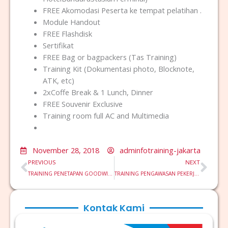
FREE Akomodasi Peserta ke tempat pelatihan .
Module Handout
FREE Flashdisk
Sertifikat
FREE Bag or bagpackers (Tas Training)
Training Kit (Dokumentasi photo, Blocknote,
ATK, etc)
2xCoffe Break & 1 Lunch, Dinner
FREE Souvenir Exclusive
Training room full AC and Multimedia
November 28, 2018
adminfotraining-jakarta
Prev
Nex
PREVIOUS
NEXT
TRAINING PENETAPAN GOODWILL MENURUT PSAK 19 – REVISI 2009
TRAINING PENGAWASAN PEKERJAAN BANGUNAN
Kontak Kami