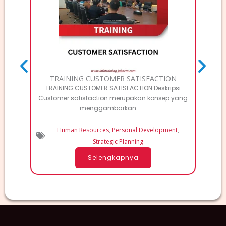
Deskri
Elec
TRAINING CUSTOMER SATISFACTION
TRAINING CUSTOMER SATISFACTION Deskripsi
Customer satisfaction merupakan konsep yang
menggambarkan.......
Human Resources
,
Personal Development
,
Strategic Planning
Selengkapnya