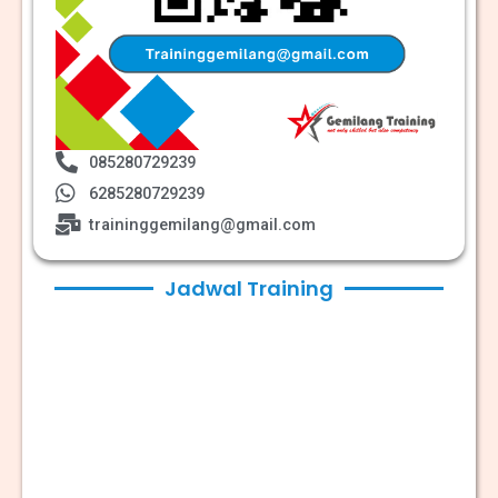
085280729239
6285280729239
traininggemilang@gmail.com
Jadwal Training