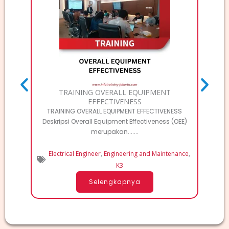
TRAINI
Deskri
TRAINING OVERALL EQUIPMENT
EFFECTIVENESS
TRAINING OVERALL EQUIPMENT EFFECTIVENESS
Deskripsi Overall Equipment Effectiveness (OEE)
merupakan.......
Electrical Engineer
,
Engineering and Maintenance
,
K3
Selengkapnya