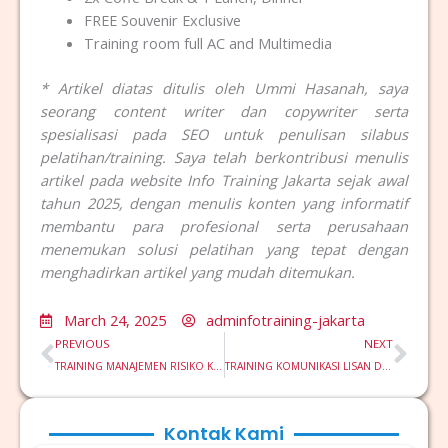
FREE Souvenir Exclusive
Training room full AC and Multimedia
* Artikel diatas ditulis oleh Ummi Hasanah, saya
seorang content writer dan copywriter serta
spesialisasi pada SEO untuk penulisan silabus
pelatihan/training. Saya telah berkontribusi menulis
artikel pada website Info Training Jakarta sejak awal
tahun 2025, dengan menulis konten yang informatif
membantu para profesional serta perusahaan
menemukan solusi pelatihan yang tepat dengan
menghadirkan artikel yang mudah ditemukan.
March 24, 2025
adminfotraining-jakarta
Prev
Nex
PREVIOUS
NEXT
TRAINING MANAJEMEN RISIKO KEUANGAN UNTUK PEMULA
TRAINING KOMUNIKASI LISAN DAN TERTULIS UNTUK SEKRETARIS
Kontak Kami