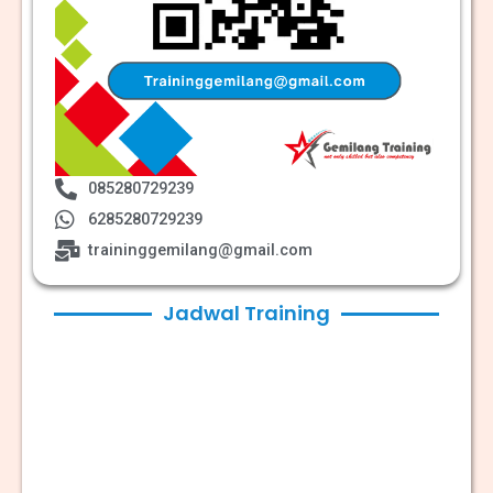
085280729239
6285280729239
traininggemilang@gmail.com
Jadwal Training