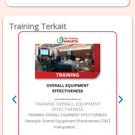
Training Terkait
T
TRAINI
Deskri
TRAINING OVERALL EQUIPMENT
EFFECTIVENESS
TRAINING OVERALL EQUIPMENT EFFECTIVENESS
Deskripsi Overall Equipment Effectiveness (OEE)
merupakan.......