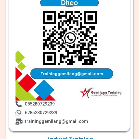
085280729239
6285280729239
traininggemilang@gmail.com