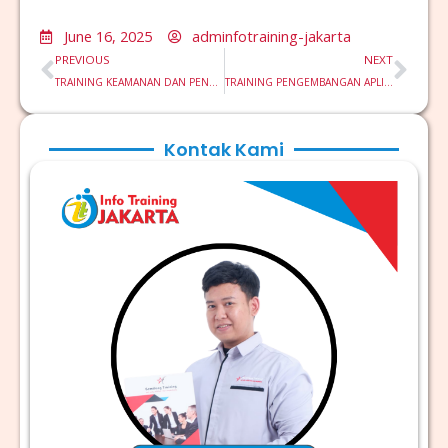
June 16, 2025
adminfotraining-jakarta
Prev
Nex
PREVIOUS
NEXT
TRAINING KEAMANAN DAN PENCEGAHAN KECELAKAAN DI LOKASI TAMBANG TERBUKA
TRAINING PENGEMBANGAN APLIKASI DENGAN FLUTTER DAN FIREBASE
Kontak Kami