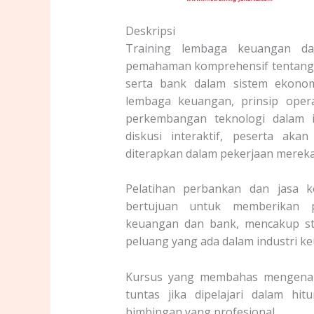
Deskripsi
Training lembaga keuangan d
pemahaman komprehensif tentang p
serta bank dalam sistem ekonom
lembaga keuangan, prinsip opera
perkembangan teknologi dalam i
diskusi interaktif, peserta ak
diterapkan dalam pekerjaan mereka
Pelatihan perbankan dan jasa k
bertujuan untuk memberikan
keuangan dan bank, mencakup stru
peluang yang ada dalam industri k
Kursus yang membahas mengen
tuntas jika dipelajari dalam hi
bimbingan yang profesional.