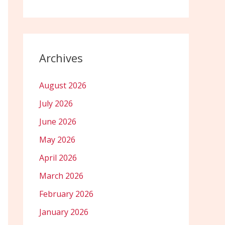
Archives
August 2026
July 2026
June 2026
May 2026
April 2026
March 2026
February 2026
January 2026