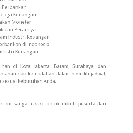
m Perbankan
mbaga Keuangan
jakan Moneter
k dan Perannya
alam Industri Keuangan
Perbankan di Indonesia
ndustri Keuangan
tihan di Kota Jakarta, Batam, Surabaya, dan
manan dan kemudahan dalam memilih jadwal,
a sesuai kebutuhan Anda.
 ini sangat cocok untuk diikuti peserta dari