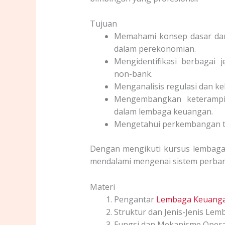
Tujuan
Memahami konsep dasar dan
dalam perekonomian.
Mengidentifikasi berbagai
non-bank.
Menganalisis regulasi dan ke
Mengembangkan keterampil
dalam lembaga keuangan.
Mengetahui perkembangan te
Dengan mengikuti kursus lembaga 
mendalami mengenai sistem perba
Materi
Pengantar
Lembaga Keuang
Struktur dan Jenis-Jenis Le
Fungsi dan Mekanisme Opera