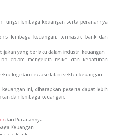
 fungsi lembaga keuangan serta peranannya
 jenis lembaga keuangan, termasuk bank dan
bijakan yang berlaku dalam industri keuangan.
an dalam mengelola risiko dan kepatuhan
knologi dan inovasi dalam sektor keuangan.
keuangan ini, diharapkan peserta dapat lebih
nkan dan lembaga keuangan.
an
dan Peranannya
mbaga Keuangan
sional Bank