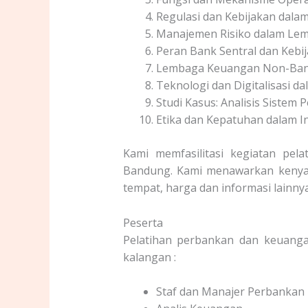
Regulasi dan Kebijakan dala
Manajemen Risiko dalam Le
Peran Bank Sentral dan Kebi
Lembaga Keuangan Non-Ban
Teknologi dan Digitalisasi d
Studi Kasus: Analisis Sistem 
Etika dan Kepatuhan dalam I
Kami memfasilitasi kegiatan pela
Bandung. Kami menawarkan kenya
tempat, harga dan informasi lainny
Peserta
Pelatihan perbankan dan keuangan
kalangan :
Staf dan Manajer Perbankan