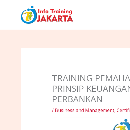
Skip
to
content
TRAINING PEMAH
PRINSIP KEUANGA
PERBANKAN
/
Business and Management
,
Certif