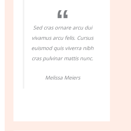
o
r
:
Sed cras ornare arcu dui
vivamus arcu felis. Cursus
euismod quis viverra nibh
cras pulvinar mattis nunc.
Melissa Meiers