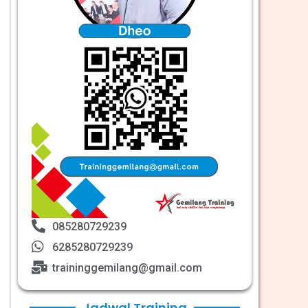
085280729239
6285280729239
traininggemilang@gmail.com
Jadwal Training