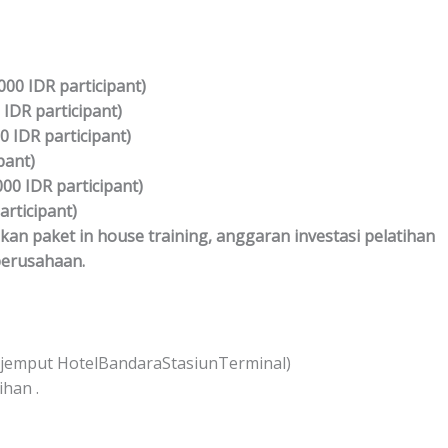
000 IDR participant)
 IDR participant)
0 IDR participant)
pant)
.000 IDR participant)
articipant)
 paket in house training, anggaran investasi pelatihan
erusahaan.
ar jemput HotelBandaraStasiunTerminal)
han .