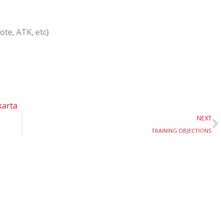
te, ATK, etc)
karta
N
NEXT
TRAINING OBJECTIONS