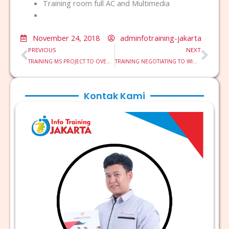
Training room full AC and Multimedia
November 24, 2018
adminfotraining-jakarta
Prev
Nex
PREVIOUS
NEXT
TRAINING MS PROJECT TO OVERHAUL
TRAINING NEGOTIATING TO WIN NEGOSIASI UNTUK MENANG
Kontak Kami