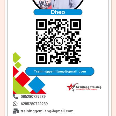
085280729239
6285280729239
traininggemilang@gmail.com