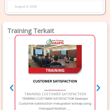
August 4, 2026
Training Terkait
TRAI
Deskri
Elec
TRAINING CUSTOMER SATISFACTION
TRAINING CUSTOMER SATISFACTION Deskripsi
Customer satisfaction merupakan konsep yang
menggambarkan.......